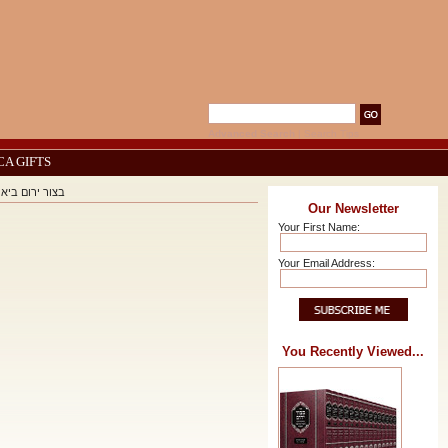
Advanced Search
|
Search Tips
CA GIFTS
בצור ירום ביאור על ס
Our Newsletter
Your First Name:
Your Email Address:
You Recently Viewed...