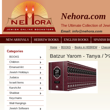
Nehora.com
The Ultimate Collection of Je
Email: info@nehora.com
NEW ARRIVALS
HEBREW BOOKS
ENGLISH BOOKS
SPANISH 
Home
BOOKS
Books in HEBREW
Chassi
Categories
Bat
BOOKS
Children
Emanuel Art
Jewish Holidays
Judaica
Israeli Items
Karshi Art
Shabbat
Keychains
Wall Hangings
Jewish Software