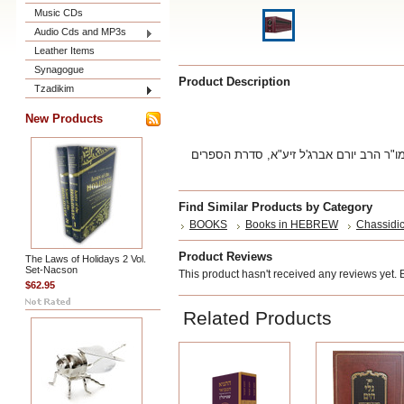
Music CDs
Audio Cds and MP3s
Leather Items
Synagogue
Product Description
Tzadikim
New Products
ו"ר הרב יורם אברג'ל זיע"א, סדרת הספרים
Find Similar Products by Category
BOOKS
Books in HEBREW
Chassidic
Product Reviews
The Laws of Holidays 2 Vol.
Set-Nacson
This product hasn't received any reviews yet. Be
$62.95
Related Products