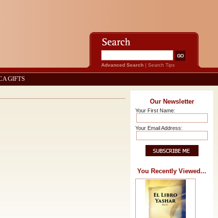
Advanced Search
|
Search Tips
CA GIFTS
Our Newsletter
Your First Name:
Your Email Address:
You Recently Viewed...