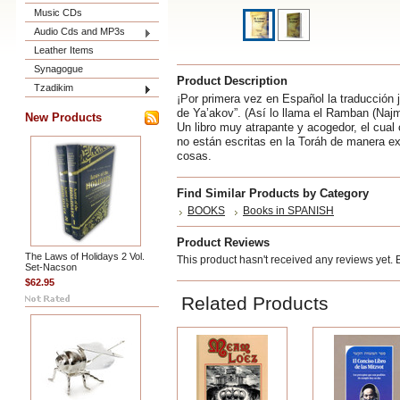
Music CDs
Audio Cds and MP3s
Leather Items
Synagogue
Product Description
Tzadikim
¡Por primera vez en Español la traducción ju
de Ya’akov”. (Así lo llama el Ramban (Naj
New Products
Un libro muy atrapante y acogedor, el cual
no están escritas en la Toráh de manera ex
cosas.
Find Similar Products by Category
BOOKS
Books in SPANISH
Product Reviews
The Laws of Holidays 2 Vol.
This product hasn't received any reviews yet. Be
Set-Nacson
$62.95
Related Products