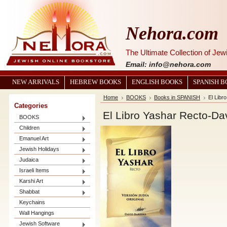
Nehora.com
The Ultimate Collection of Je
Email: info@nehora.com
NEW ARRIVALS
HEBREW BOOKS
ENGLISH BOOKS
SPANISH 
Home
BOOKS
Books in SPANISH
El Libr
Categories
El Libro Yashar Recto-Da
BOOKS
Children
Emanuel Art
Jewish Holidays
Judaica
Israeli Items
Karshi Art
Shabbat
Keychains
Wall Hangings
Jewish Software