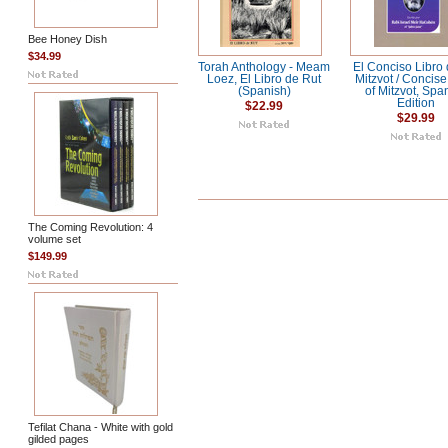
Bee Honey Dish
$34.99
Torah Anthology - Meam
El Conciso Libro 
Loez, El Libro de Rut
Mitzvot / Concis
(Spanish)
of Mitzvot, Spa
Edition
$22.99
$29.99
The Coming Revolution: 4
volume set
$149.99
Tefilat Chana - White with gold
gilded pages