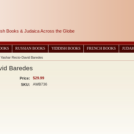
wish Books & Judaica Across the Globe
BOOKS
RUSSIAN BOOKS
YIDDISH BOOKS
FRENCH BOOKS
JUDAI
o Yashar Recto-David Baredes
vid Baredes
$29.99
Price:
AWB736
SKU: