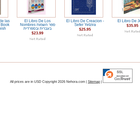
de las
El Libro De Los
El Libro De Creacion -
El Libro De 
e Book
Nombres ספר השמות
Sefer Yetzira
$35.95
nish
בעברית ובספרדית
$25.95
$23.99
All prices are in
USD
Copyright 2026 Nehora.com |
Sitemap
|