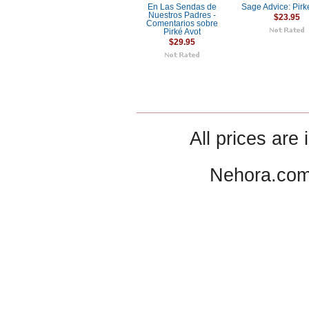
En Las Sendas de
Sage Advice: Pirk
Nuestros Padres -
$23.95
Comentarios sobre
Pirké Avot
$29.95
All prices are 
Nehora.com