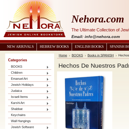
Nehora.com
The Ultimate Collection of Je
Email: info@nehora.com
NEW ARRIVALS
HEBREW BOOKS
ENGLISH BOOKS
SPANISH 
Home
BOOKS
Books in SPANISH
Hechos 
Categories
Hechos De Nuestros Padre
BOOKS
Children
Emanuel Art
Jewish Holidays
Judaica
Israeli Items
Karshi Art
Shabbat
Keychains
Wall Hangings
Jewish Software