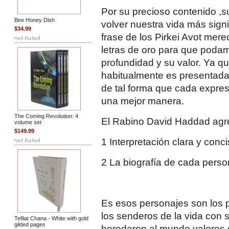
Por su precioso contenido ,
Bee Honey Dish
volver nuestra vida más signi
$34.99
frase de los Pirkei Avot me
letras de oro para que poda
profundidad y su valor. Ya q
habitualmente es presentada 
de tal forma que cada expre
una mejor manera.
The Coming Revolution: 4
El Rabino David Haddad agreg
volume set
$149.99
1 Interpretación clara y conc
2 La biografía de cada pers
Es esos personajes son los p
los senderos de la vida con s
Tefilat Chana - White with gold
gilded pages
heredaron al mundo valores q