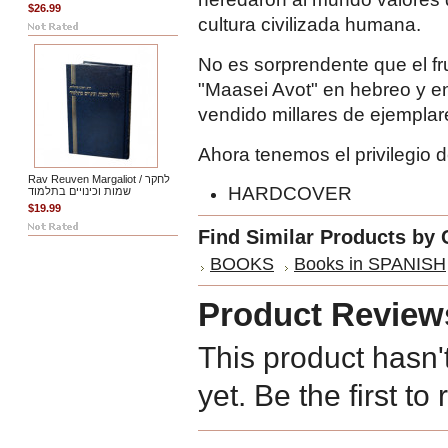
$26.99
cultura civilizada humana.
No es sorprendente que el fr
"Maasei Avot" en hebreo y en
vendido millares de ejemplar
Ahora tenemos el privilegio 
Rav Reuven Margaliot / לחקר
HARDCOVER
שמות וכינויים בתלמוד
$19.99
Find Similar Products by 
BOOKS
Books in SPANISH
Product Review
This product hasn'
yet. Be the first to