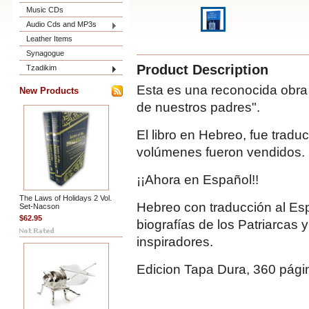
Music CDs
Audio Cds and MP3s
Leather Items
Synagogue
Product Description
Tzadikim
Esta es una reconocida obra 
New Products
de nuestros padres".
El libro en Hebreo, fue tradu
volúmenes fueron vendidos.
¡¡Ahora en Español!!
The Laws of Holidays 2 Vol.
Hebreo con traducción al Es
Set-Nacson
$62.95
biografías de los Patriarcas
inspiradores.
Edicion Tapa Dura, 360 pági