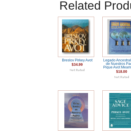
Related Prod
Breslov Pirkey Avot
Legado Ancestral
de Nuestros Pa
$34.99
Pique Avot Meam
$18.00