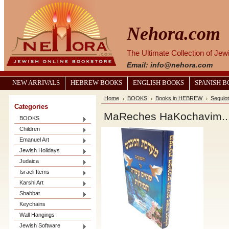
Nehora.com
The Ultimate Collection of Je
Email: info@nehora.com
NEW ARRIVALS
HEBREW BOOKS
ENGLISH BOOKS
SPANISH 
Home
BOOKS
Books in HEBREW
Segulot
Categories
BOOKS
Children
Emanuel Art
Jewish Holidays
Judaica
Israeli Items
Karshi Art
Shabbat
Keychains
Wall Hangings
Jewish Software