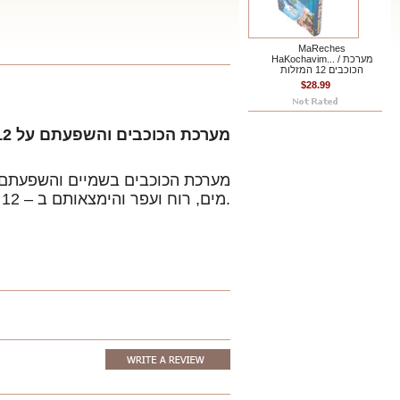
MaReches
HaKochavim... / מערכת
הכוכבים 12 המזלות
$28.99
מערכת הכוכבים והשפעתם על 12 המזלות
מים, רוח ועפר והימצאותם ב – 12 המזלות. איפה אני במזל…. מזל הולדתי. השילוב המוצלח לשלב בן/בת זוג ועוד.