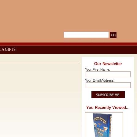
Advanced Search
|
Search Tips
CA GIFTS
Our Newsletter
Your First Name:
Your Email Address:
You Recently Viewed...