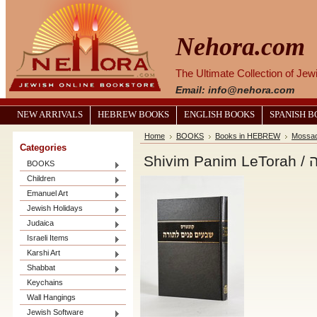
Nehora.com
The Ultimate Collection of Je
Email: info@nehora.com
NEW ARRIVALS
HEBREW BOOKS
ENGLISH BOOKS
SPANISH 
Home
BOOKS
Books in HEBREW
Mossad
Categories
Sh
BOOKS
Children
Emanuel Art
Jewish Holidays
Judaica
Israeli Items
Karshi Art
Shabbat
Keychains
Wall Hangings
Jewish Software