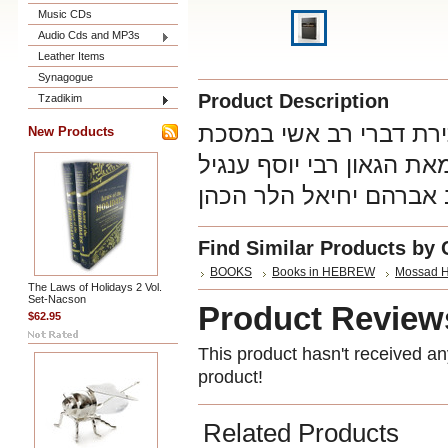
Music CDs
Audio Cds and MP3s
Leather Items
Synagogue
Product Description
Tzadikim
רת דברי רב אשי במסכת
New Products
ת הגאון רבי יוסף ענגיל
 אברהם יחיאל הלר הכהן
Find Similar Products by 
BOOKS
Books in HEBREW
Mossad H
The Laws of Holidays 2 Vol.
Set-Nacson
Product Review
$62.95
This product hasn't received any
product!
Related Products